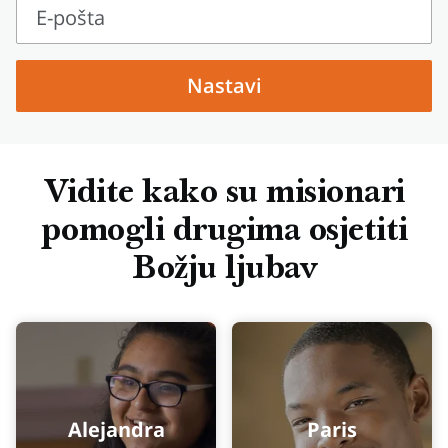
E-pošta
E-
pošta
Nastavi
Vidite kako su misionari
pomogli drugima osjetiti
Božju ljubav
Alejandra
Paris