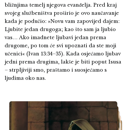
bližnjima temelj njegova evanđelja. Pred kraj
svojeg službeništva proširio je ovo naučavanje
kada je podučio: »Novu vam zapovijed dajem:
Ljubite jedan drugoga; kao što sam ja ljubio
vas… Ako imadnete ljubavi jedan prema
drugome, po tom će svi upoznati da ste moji
učenici« (Ivan 13:34–35). Kada osjećamo ljubav
jedni prema drugima, lakše je biti poput Isusa
– strpljiviji smo, praštamo i suosjećamo s
ljudima oko nas.
Ponovno pokretanje