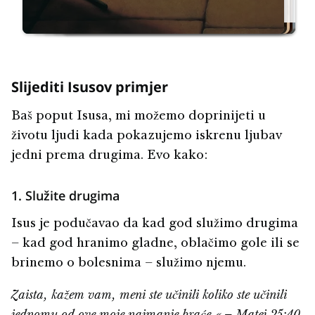
paraliziranom muškarcu hodati.
ljudi u gomili s pet kruhova i dvije ribe.
krećući se naprijed.
uvjerenja.
i primiti oprost za svoje grijehe.
Slijediti Isusov primjer
Baš poput Isusa, mi možemo doprinijeti u
životu ljudi kada pokazujemo iskrenu ljubav
jedni prema drugima. Evo kako:
1. Služite drugima
Isus je podučavao da kad god služimo drugima
– kad god hranimo gladne, oblačimo gole ili se
brinemo o bolesnima – služimo njemu.
Zaista, kažem vam, meni ste učinili koliko ste učinili