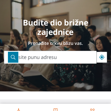
Budite dio brižne
zajednice
Pronađite crkvu blizu vas.
Unesite punu adresu
Unesite
punu
adresu
Hrvatski - Bosna i Hercegovina -
hrvatski