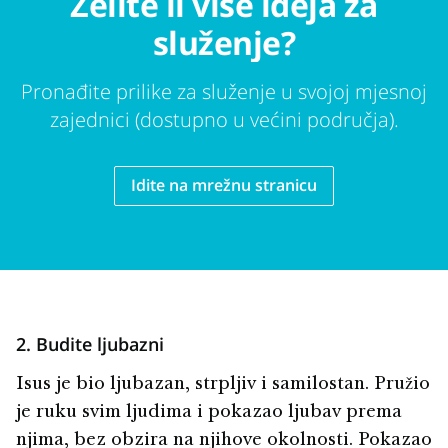
Želite li više ideja za
služenje?
Pronađite prilike za služenje u svojoj mjesnoj
zajednici (dostupno u većini područja).
Idite na mrežnu stranicu
2. Budite ljubazni
Isus je bio ljubazan, strpljiv i samilostan. Pružio
je ruku svim ljudima i pokazao ljubav prema
njima, bez obzira na njihove okolnosti. Pokazao