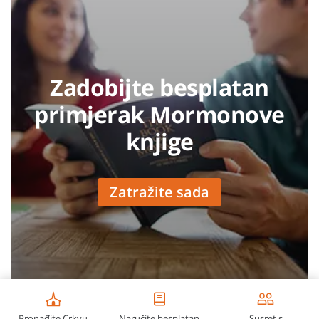
Zadobijte besplatan
primjerak Mormonove
knjige
Zatražite sada
Pronađite Crkvu
Naručite besplatan
Susret s