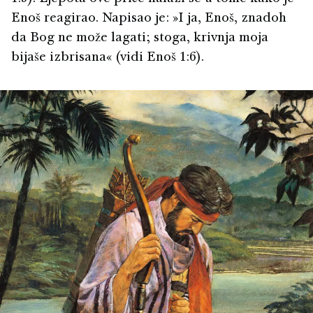
Enoš reagirao. Napisao je: »I ja, Enoš, znadoh
da Bog ne može lagati; stoga, krivnja moja
bijaše izbrisana« (vidi Enoš 1:6).