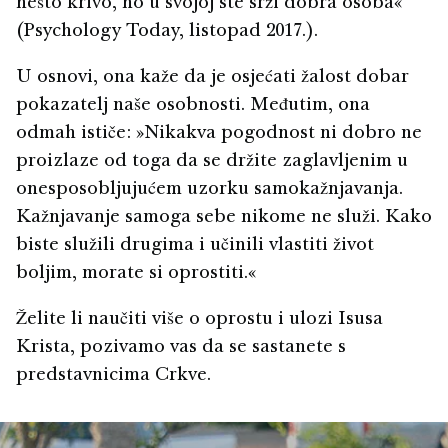
nešto krivo, no u svojoj ste srži dobra osoba«
(Psychology Today, listopad 2017.).
U osnovi, ona kaže da je osjećati žalost dobar
pokazatelj naše osobnosti. Međutim, ona
odmah ističe: »Nikakva pogodnost ni dobro ne
proizlaze od toga da se držite zaglavljenim u
onesposobljujućem uzorku samokažnjavanja.
Kažnjavanje samoga sebe nikome ne služi. Kako
biste služili drugima i učinili vlastiti život
boljim, morate si oprostiti.«
Želite li naučiti više o oprostu i ulozi Isusa
Krista, pozivamo vas da se sastanete s
predstavnicima Crkve.