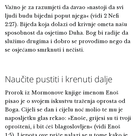
Važno je za razumjeti da đavao »nastoji da svi
ljudi budu bijedni poput njega« (vidi 2 Nefi
2:27). Bijeda koja dolazi od krivnje ometa našu
sposobnost da osjetimo Duha. Bog bi radije da
služimo drugima i dobro se provodimo nego da
se osjećamo smrknuti i nečisti.
Naučite pustiti i krenuti dalje
Prorok iz Mormonove knjige imenom Enoš
pisao je o svojem iskustvu traženja oprosta od
Boga. Cijeli se dan i cijelu noć molio te mu je
naposljetku glas rekao: »Enoše, grijesi su ti tvoji
oprošteni, i bit ćeš blagoslovljen« (vidi Enoš
1:5). Ljepota ove priče nalazi se u tome kako je