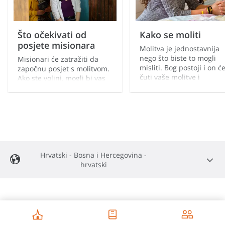
Što očekivati od
Kako se moliti
posjete misionara
Molitva je jednostavnija
nego što biste to mogli
Misionari će zatražiti da
misliti. Bog postoji i on ć
započnu posjet s molitvom.
čuti vaše molitve i
Ako ste voljni, mogli bi vas
odgovoriti na njih.
čak i zamoliti da se
pomolite. Cilj je pozvati
Svetog Duha da bude dio
razgovora.
Hrvatski - Bosna i Hercegovina -
hrvatski
English
Africa Central
Español