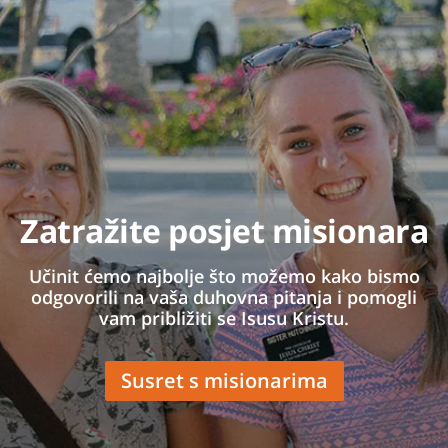
Zatražite posjet misionara
Učinit ćemo najbolje što možemo kako bismo
odgovorili na vaša duhovna pitanja i pomogli
vam približiti se Isusu Kristu.
Susret s misionarima