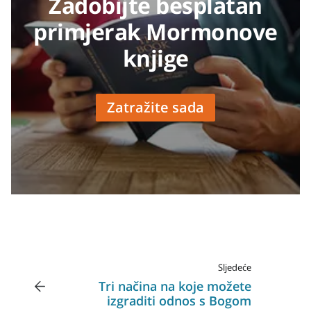
Zadobijte besplatan
primjerak Mormonove
knjige
Zatražite sada
Sljedeće
Tri načina na koje možete
izgraditi odnos s Bogom