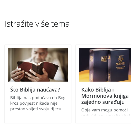
Istražite više tema
Što Biblija naučava?
Kako Biblija i
Mormonova knjiga
Biblija nas podučava da Bog
zajedno surađuju
kroz povijest nikada nije
prestao voljeti svoju djecu.
Obje vam mogu pomoći
približiti se Isusu Kristu t
učiti više o njegovom
evanđelju.