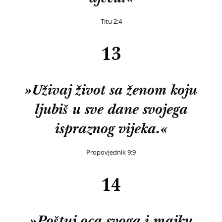
Titu 2:4
13
»Uživaj život sa ženom koju
ljubiš u sve dane svojega
ispraznog vijeka.«
Propovjednik 9:9
14