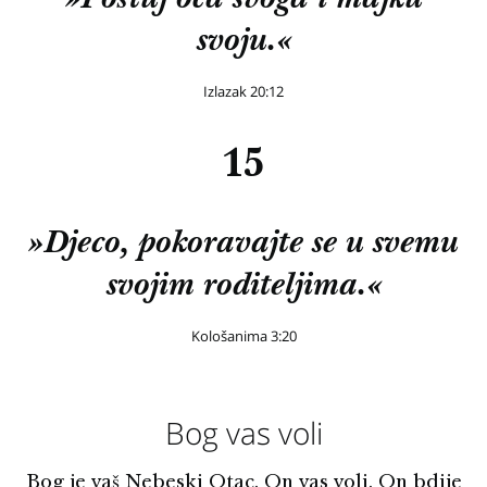
»Poštuj oca svoga i majku
svoju.«
Izlazak 20:12
15
»Djeco, pokoravajte se u svemu
svojim roditeljima.«
Kološanima 3:20
Bog vas voli
Bog je vaš Nebeski Otac. On vas voli. On bdije