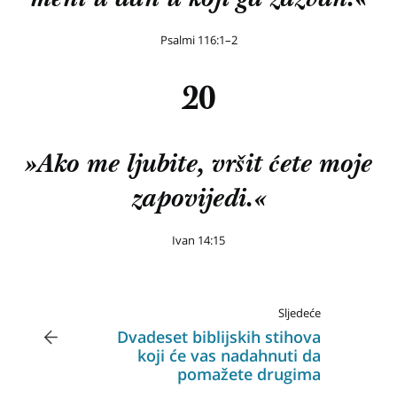
meni u dan u koji ga zazvah.«
Psalmi 116:1–2
20
»Ako me ljubite, vršit ćete moje
zapovijedi.«
Ivan 14:15
Sljedeće
Dvadeset biblijskih stihova
koji će vas nadahnuti da
pomažete drugima