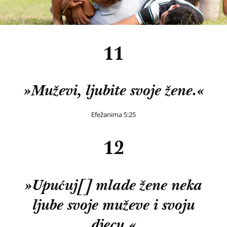
11
»Muževi, ljubite svoje žene.«
Efežanima 5:25
12
»Upućuj[] mlade žene neka
ljube svoje muževe i svoju
djecu.«